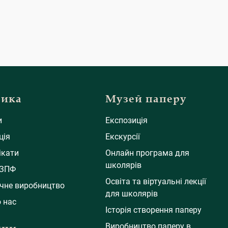
рика
Музей паперу
и
Експозиція
ція
Екскурсії
ікати
Онлайн програма для
школярів
 ЗПФ
Освіта та віртуальні лекції
ічне виробництво
для школярів
 нас
Історія створення паперу
Виробництво паперу в