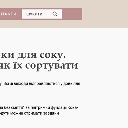
НТАКТИ
ки для соку.
як їх сортувати
 Всі ці відходи відправляються у довкілля
 без сміття” за підтримки фундації Кока-
продути можна отримати завдяки