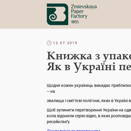
12.07.2019
Книжка з упако
Як в Україні п
Щодня кожен українець викидає приблизно к
– на
звалища і сміттєві полігони, яких в Україні
Щоб зупинити перетворення України на один
кола відзняли серію відео, в яких розпові
ресайклінґу.