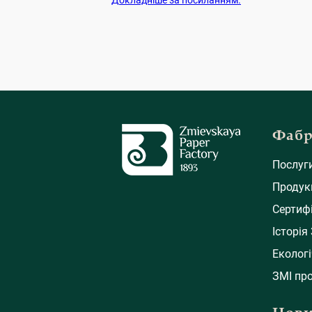
Докладніше за посиланням.
Фаб
Послуг
Продук
Сертиф
Історія
Еколог
ЗМІ про