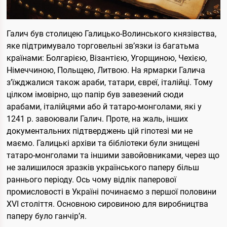
Галич був столицею Галицько-Волинського князівства,
яке підтримувало торговельні зв’язки із багатьма
країнами: Болгарією, Візантією, Угорщиною, Чехією,
Німеччиною, Польщею, Литвою. На ярмарки Галича
з’їжджалися також араби, татари, євреї, італійці. Тому
цілком імовірно, що папір був завезений сюди
арабами, італійцями або й татаро-монголами, які у
1241 р. завоювали Галич. Проте, на жаль, інших
документальних підтверджень цій гіпотезі ми не
маємо. Галицькі архіви та бібліотеки були знищені
татаро-монголами та іншими завойовниками, через що
не залишилося зразків українського паперу більш
раннього періоду. Ось чому відлік паперової
промисловості в Україні починаємо з першої половини
XVI століття. Основною сировиною для виробництва
паперу було ганчір’я.