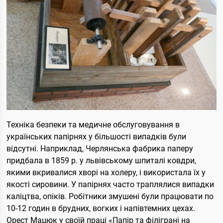
Техніка безпеки та медичне обслуговування в
українських папірнях у більшості випадків були
відсутні. Наприклад, Черлянська фабрика паперу
придбала в 1859 р. у львівському шпиталі ковдри,
якими вкривалися хворі на холеру, і використала їх у
якості сировини. У папірнях часто траплялися випадки
каліцтва, опіків. Робітники змушені були працювати по
10-12 годин в брудних, вогких і напівтемних цехах.
Орест Мацюк у своїй праці «Папір та філіграні на