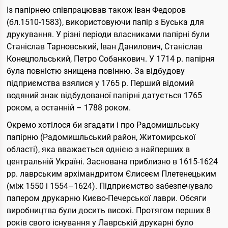
Із папірнею співпрацював також Іван Федоров
(бл.1510-1583), використовуючи папір з Буська для
друкування. У різні періоди власниками папірні були
Станіслав Тарновський, Іван Данилович, Станіслав
Конецпольський, Петро Собанкович. У 1714 р. папірня
була повністю знищена повінню. За відбудову
підприємства взялися у 1765 р. Перший відомий
водяний знак відбудованої папірні датується 1765
роком, а останній – 1788 роком.
Окремо хотілося би згадати і про Радомишльську
папірню (Радомишльський район, Житомирської
області), яка вважається однією з найперших в
центральній Україні. Заснована приблизно в 1615-1624
рр. лаврським архімандритом Єлисеєм Плетенецьким
(між 1550 і 1554–1624). Підприємство забезпечувало
папером друкарню Києво-Печерської лаври. Обсяги
виробництва були досить високі. Протягом перших 8
років свого існування у Лаврській друкарні було