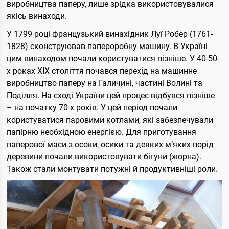
виробництва паперу, лише зрідка використовувалися
якісь винаходи.
У 1799 році французький винахідник Луї Робер (1761-
1828) сконструював папероробну машину. В Україні
цим винаходом почали користуватися пізніше. У 40-50-
х роках ХІХ століття почався перехід на машинне
виробництво паперу на Галичині, частині Волині та
Поділля. На сході України цей процес відбувся пізніше
– на початку 70-х років. У цей період почали
користуватися паровими котлами, які забезпечували
папірню необхідною енергією. Для приготування
паперової маси з осоки, осики та деяких м’яких порід
деревини почали використовувати бігуни (жорна).
Також стали монтувати потужні й продуктивніші роли.