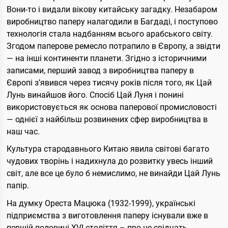
Вони-то і видали вікову китайську загадку. Незабаром
виробництво паперу налагодили в Багдаді, і поступово
технологія стала надбанням всього арабського світу.
Згодом паперове ремесло потрапило в Європу, а звідти
— на інші континенти планети. Згідно з історичними
записами, перший завод з виробництва паперу в
Європі з’явився через тисячу років після того, як Цай
Лунь винайшов його. Спосіб Цай Луня і понині
використовується як основа паперової промисловості
— однієї з найбільш розвинених сфер виробництва в
наш час.
Культура стародавнього Китаю явила світові багато
чудових творінь і надихнула до розвитку увесь інший
світ, але все це було б немислимо, не винайди Цай Лунь
папір.
На думку Ореста Мацюка (1932-1999), українські
підприємства з виготовлення паперу існували вже в
першій половині ХVІ століття – про це свідчать