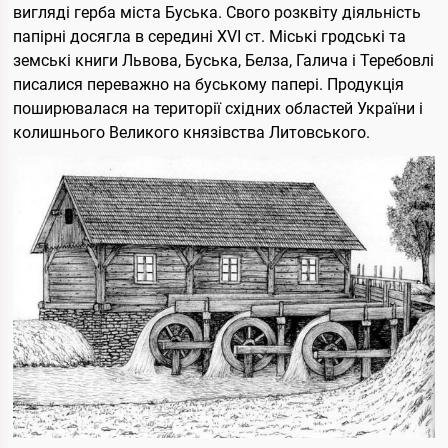
вигляді герба міста Буська. Свого розквіту діяльність
папірні досягла в середині ХVІ ст. Міські гродські та
земські книги Львова, Буська, Белза, Галича і Теребовлі
писалися переважно на буському папері. Продукція
поширювалася на території східних областей України і
колишнього Великого князівства Литовського.