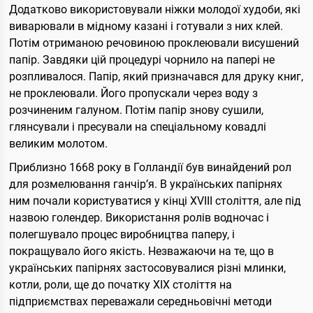
Додатково використовували ніжки молодої худоби, які
виварювали в мідному казані і готували з них клей.
Потім отриманою речовиною проклеювали висушений
папір. Завдяки цій процедурі чорнило на папері не
розпливалося. Папір, який призначався для друку книг,
не проклеювали. Його пропускали через воду з
розчиненим галуном. Потім папір знову сушили,
глянсували і пресували на спеціальному ковадлі
великим молотом.
Приблизно 1668 року в Голландії був винайдений рол
для розмелювання ганчір’я. В українських папірнях
ним почали користуватися у кінці ХVІІІ століття, але під
назвою голендер. Використання ролів водночас і
полегшувало процес виробництва паперу, і
покращувало його якість. Незважаючи на те, що в
українських папірнях застосовувалися різні млинки,
котли, роли, ще до початку ХІХ століття на
підприємствах переважали середньовічні методи