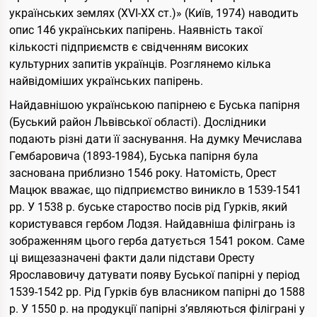
українських землях (ХVI-XX ст.)» (Київ, 1974) наводить
опис 146 українських папірень. Наявність такої
кількості підприємств є свідченням високих
культурних запитів українців. Розглянемо кілька
найвідоміших українських папірень.
Найдавнішою українською папірнею є Буська папірня
(Буський район Львівської області). Дослідники
подають різні дати її заснування. На думку Мечислава
Гембаровича (1893-1984), Буська папірня була
заснована приблизно 1546 року. Натомість, Орест
Мацюк вважає, що підприємство виникло в 1539-1541
рр. У 1538 р. буське староство посів рід Гурків, який
користувався гербом Лодзя. Найдавніша філігрань із
зображенням цього герба датується 1541 роком. Саме
ці вищезазначені факти дали підстави Оресту
Ярославовичу датувати появу Буської папірні у період
1539-1542 рр. Рід Гурків був власником папірні до 1588
р. У 1550 р. на продукції папірні з’являються філіграні у