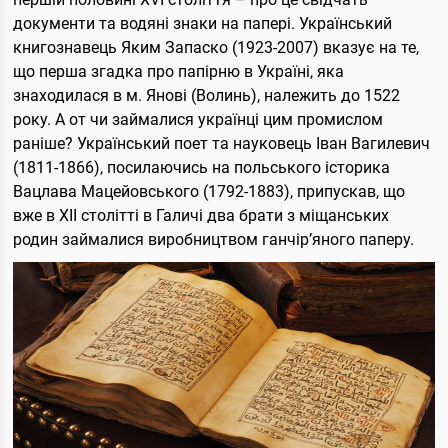
документи та водяні знаки на папері. Український
книгознавець Яким Запаско (1923-2007) вказує на те,
що перша згадка про папірню в Україні, яка
знаходилася в м. Янові (Волинь), належить до 1522
року. А от чи займалися українці цим промислом
раніше? Український поет та науковець Іван Вагилевич
(1811-1866), посилаючись на польського історика
Вацлава Мацейовського (1792-1883), припускав, що
вже в ХІІ столітті в Галичі два брати з міщанських
родин займалися виробництвом ганчір’яного паперу.