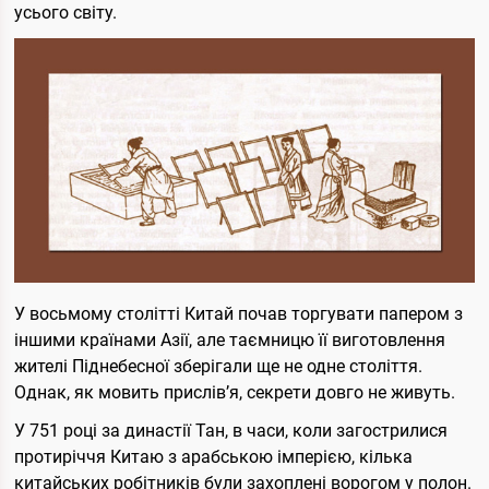
усього світу.
У восьмому столітті Китай почав торгувати папером з
іншими країнами Азії, але таємницю її виготовлення
жителі Піднебесної зберігали ще не одне століття.
Однак, як мовить прислів’я, секрети довго не живуть.
У 751 році за династії Тан, в часи, коли загострилися
протиріччя Китаю з арабською імперією, кілька
китайських робітників були захоплені ворогом у полон.