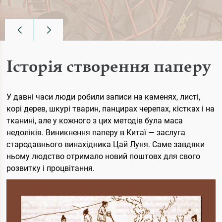
Історія створення паперу
У давні часи люди робили записи на каменях, листі,
корі дерев, шкурі тварин, панцирах черепах, кістках і на
тканині, але у кожного з цих методів була маса
недоліків. Виникнення паперу в Китаї — заслуга
стародавнього винахідника Цай Луня. Саме завдяки
ньому людство отримало новий поштовх для свого
розвитку і процвітання.