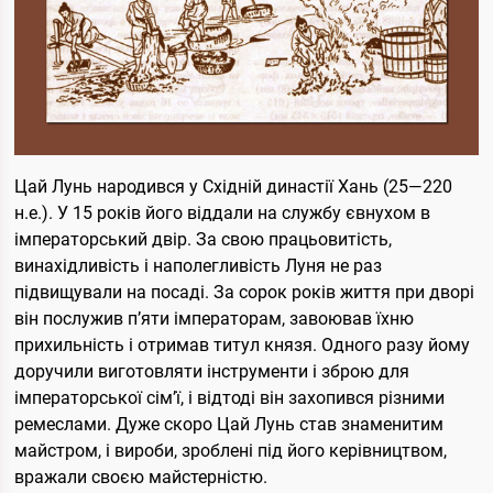
Цай Лунь народився у Східній династії Хань (25—220
н.е.). У 15 років його віддали на службу євнухом в
імператорський двір. За свою працьовитість,
винахідливість і наполегливість Луня не раз
підвищували на посаді. За сорок років життя при дворі
він послужив п’яти імператорам, завоював їхню
прихильність і отримав титул князя. Одного разу йому
доручили виготовляти інструменти і зброю для
імператорської сім’ї, і відтоді він захопився різними
ремеслами. Дуже скоро Цай Лунь став знаменитим
майстром, і вироби, зроблені під його керівництвом,
вражали своєю майстерністю.