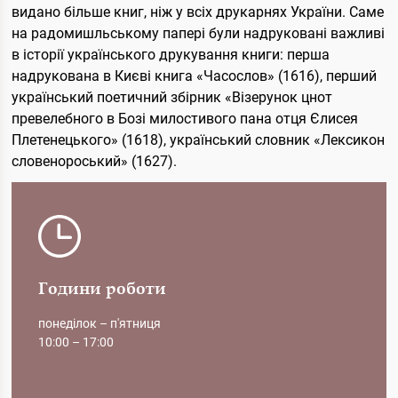
видано більше книг, ніж у всіх друкарнях України. Саме
на радомишльському папері були надруковані важливі
в історії українського друкування книги: перша
надрукована в Києві книга «Часослов» (1616), перший
український поетичний збірник «Візерунок цнот
превелебного в Бозі милостивого пана отця Єлисея
Плетенецького» (1618), український словник «Лексикон
словенороський» (1627).
Години роботи
понеділок – п'ятниця
10:00 – 17:00