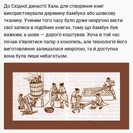
До Східної династії Хань для створення книг
використовували деревину бамбука або шовкову
тканину. Ученим того часу було дуже незручно вести
свої записи в подібних книгах, тому що бамбук був
важким, а шовк — дорого коштував. Хоча в той час
почав з’являтися папір з конопель, але технологія його
виготовлення залишалася незрілою, та й доступна
вона була лише небагатьом.