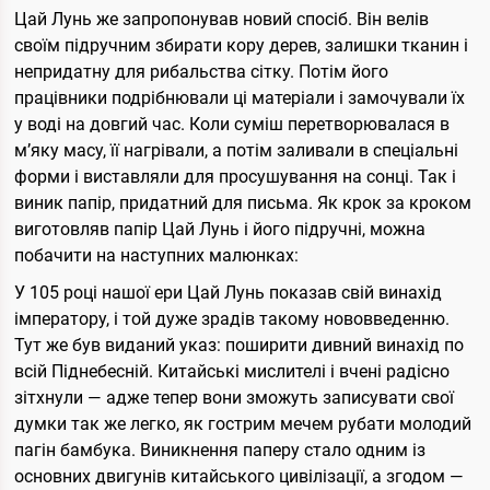
Цай Лунь же запропонував новий спосіб. Він велів
своїм підручним збирати кору дерев, залишки тканин і
непридатну для рибальства сітку. Потім його
працівники подрібнювали ці матеріали і замочували їх
у воді на довгий час. Коли суміш перетворювалася в
м’яку масу, її нагрівали, а потім заливали в спеціальні
форми і виставляли для просушування на сонці. Так і
виник папір, придатний для письма. Як крок за кроком
виготовляв папір Цай Лунь і його підручні, можна
побачити на наступних малюнках:
У 105 році нашої ери Цай Лунь показав свій винахід
імператору, і той дуже зрадів такому нововведенню.
Тут же був виданий указ: поширити дивний винахід по
всій Піднебесній. Китайські мислителі і вчені радісно
зітхнули — адже тепер вони зможуть записувати свої
думки так же легко, як гострим мечем рубати молодий
пагін бамбука. Виникнення паперу стало одним із
основних двигунів китайського цивілізації, а згодом —