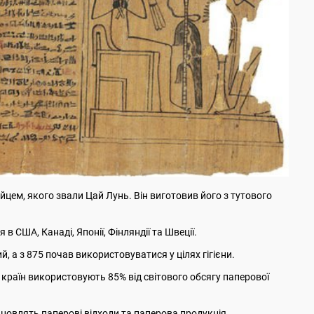
айцем, якого звали Цай Лунь. Він виготовив його з тутового
в США, Канаді, Японії, Фінляндії та Швеції.
ий, а з 875 почав використовуватися у цілях гігієни.
 країн використовують 85% від світового обсягу паперової
ановлять паперові відходи та паперова продукція.