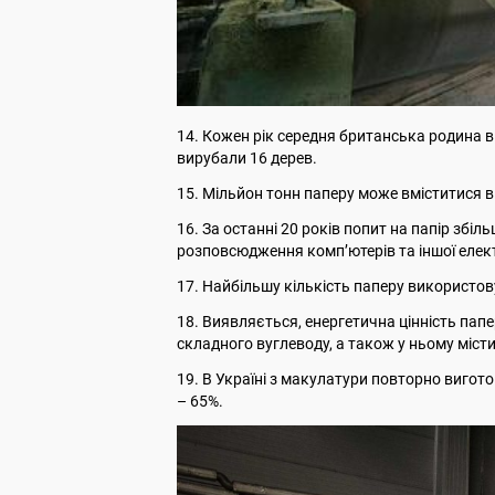
14. Кожен рік середня британська родина в
вирубали 16 дерев.
15. Мільйон тонн паперу може вміститися в 
16. За останні 20 років попит на папір збіл
розповсюдження комп’ютерів та іншої елект
17. Найбільшу кількість паперу використо
18. Виявляється, енергетична цінність папе
складного вуглеводу, а також у ньому міст
19. В Україні з макулатури повторно виготов
– 65%.