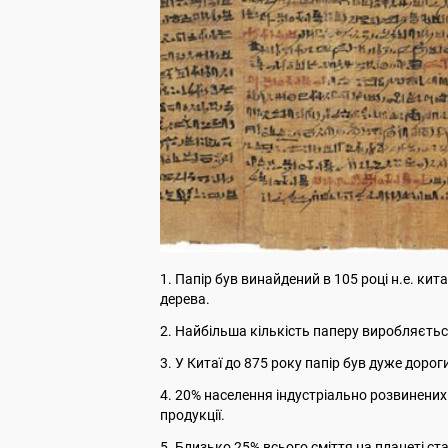
1. Папір був винайдений в 105 році н.е. кит
дерева.
2. Найбільша кількість паперу виробляється 
3. У Китаї до 875 року папір був дуже дорог
4. 20% населення індустріально розвинених
продукції.
5. Близько 25% всього сміття на планеті ст