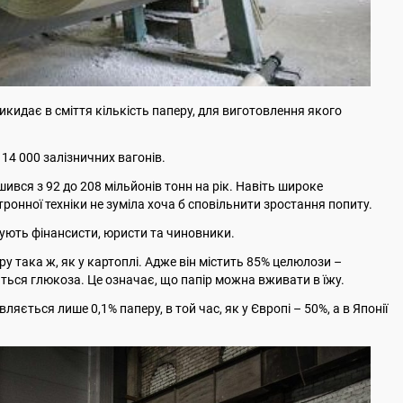
икидає в сміття кількість паперу, для виготовлення якого
14 000 залізничних вагонів.
ьшився з 92 до 208 мільйонів тонн на рік. Навіть широке
ронної техніки не зуміла хоча б сповільнити зростання попиту.
вують фінансисти, юристи та чиновники.
ру така ж, як у картоплі. Адже він містить 85% целюлози –
иться глюкоза. Це означає, що папір можна вживати в їжу.
ляється лише 0,1% паперу, в той час, як у Європі – 50%, а в Японії