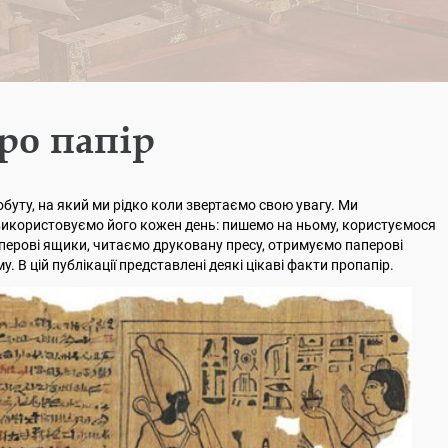
ро папір
обуту, на який ми рідко коли звертаємо свою увагу. Ми
використовуємо його кожен день: пишемо на ньому, користуємося
перові ящики, читаємо друковану пресу, отримуємо паперові
му. В цій публікації представлені деякі цікаві факти пропапір.