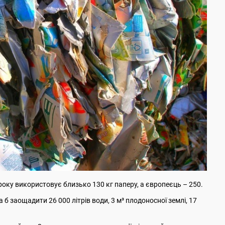
оку використовує близько 130 кг паперу, а європеєць – 250.
б заощадити 26 000 літрів води, 3 м³ плодоносної землі, 17