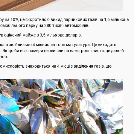
 на 10%, це скоротило б викид парникових газів на 1,6 мільйона
омобільного парку на 280 тисяч автомобілів.
ув оцінений майже в 3,5 мільярда доларів.
оштою близько 4 мільйонів тонн макулатури. Це виходить
 Якщо би всі спамери перейшли на електронні листи, це дало б
чно.
мисловість знаходиться на 4 місці з виділення газів, що