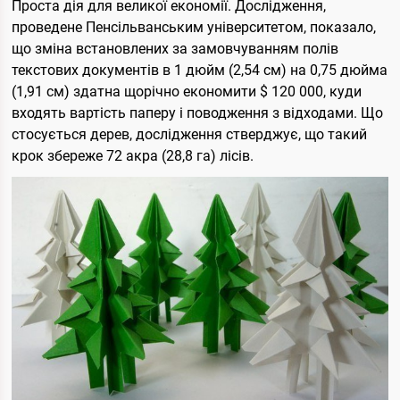
Проста дія для великої економії. Дослідження,
проведене Пенсільванським університетом, показало,
що зміна встановлених за замовчуванням полів
текстових документів в 1 дюйм (2,54 см) на 0,75 дюйма
(1,91 см) здатна щорічно економити $ 120 000, куди
входять вартість паперу і поводження з відходами. Що
стосується дерев, дослідження стверджує, що такий
крок збереже 72 акра (28,8 га) лісів.