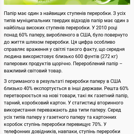
Папір має один з найвищих ступенів переробки. З усіх
типів муніципальних твердих відходів папір має один з
найбільш високих ступенів переробки. У 2010 році
понад 60% паперу, виробленого в США, було повернуто
до життя шляхом переробки. Ця цифра особливо
справляє враження у світлі такого факту, що середня
людина використовує близько 600 фунтів (272 кг)
паперових продуктів щорічно. Перероблений папір –
важливий світовий товар.
З отриманого в результаті переробки паперу в США
близько 40% експортується в інші держави. Решта 60%
перетворюється на нові товари, такі як газетний папір,
тарний, коробковий картон. У статистиці вторинного
використання переважають два типи паперу. Серед
усіх типів паперу у газетного паперу та картонних
коробок ступінь переробки перевищує 70%. У
телефонних довідників, навпаки, ступінь переробки